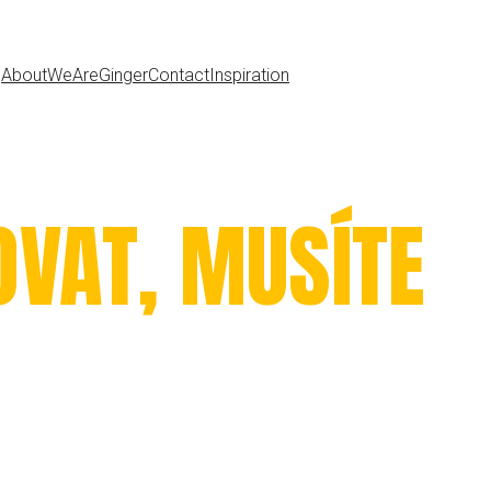
About
WeAreGinger
Contact
Inspiration
OVAT, MUSÍTE