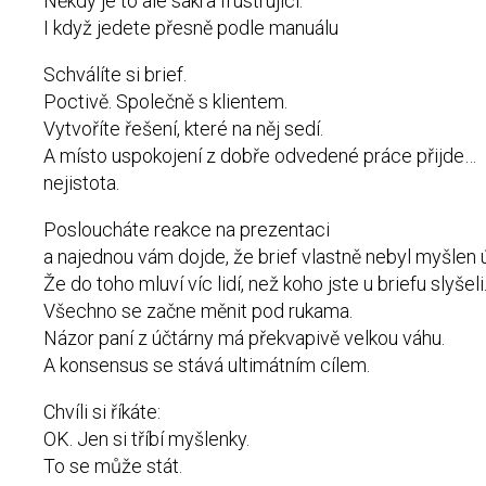
Někdy je to ale sakra frustrující.
I když jedete přesně podle manuálu
Schválíte si brief.
Poctivě. Společně s klientem.
Vytvoříte řešení, které na něj sedí.
A místo uspokojení z dobře odvedené práce přijde…
nejistota.
Posloucháte reakce na prezentaci
a najednou vám dojde, že brief vlastně nebyl myšlen 
Že do toho mluví víc lidí, než koho jste u briefu slyšeli
Všechno se začne měnit pod rukama.
Názor paní z účtárny má překvapivě velkou váhu.
A konsensus se stává ultimátním cílem.
Chvíli si říkáte:
OK. Jen si tříbí myšlenky.
To se může stát.