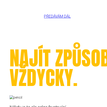
Přeskočit
na
obsah
PŘEDÁVÁM DÁL
NAJÍT ZPŮSO
VŽDYCKY.