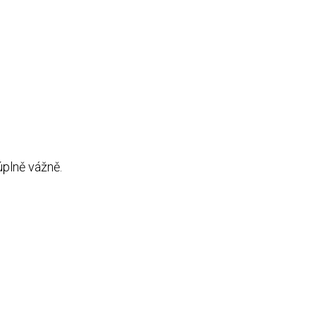
úplně vážně.
.