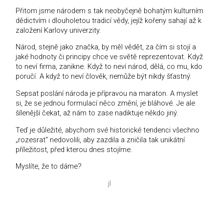
Přitom jsme národem s tak neobyčejně bohatým kulturním
dědictvím i dlouholetou tradicí vědy, jejíž kořeny sahají až k
založení Karlovy univerzity.
Národ, stejně jako značka, by měl vědět, za čím si stojí a
jaké hodnoty či principy chce ve světě reprezentovat. Když
to neví firma, zanikne. Když to neví národ, dělá, co mu, kdo
poručí. A když to neví člověk, nemůže být nikdy šťastný.
Sepsat poslání národa je přípravou na maraton. A myslet
si, že se jednou formulací něco změní, je bláhové. Je ale
šílenější čekat, až nám to zase nadiktuje někdo jiný.
Teď je důležité, abychom své historické tendenci všechno
„rozesrat“ nedovolili, aby zazdila a zničila tak unikátní
příležitost, před kterou dnes stojíme.
Myslíte, že to dáme?
jl