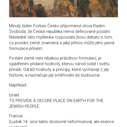
Minulý týden Forbes Česko připomenul slova Radim
Svoboda, že Česká republika nemá definované poslání.
Následně tato myšlenka rozpoutala živou debatu o tom,
co poslání země znamená a jaký přínos může jeho jasná
formulace přinést.
Poslání země není nějakou prázdnou formulací, je
vyjádřením přidané hodnoty, kterou národ sobě i světu
přináší. Odráží hodnoty a principy, které vycházejí z její
historie, a naznačuje její směřování do budoucna.
Například:
Izrael
TO PROVIDE A SECURE PLACE ON EARTH FOR THE
JEWISH PEOPLE.
Francie
(Ludvík 14. sice takto doslovně neformuloval, ale esence