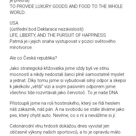
je přesná)
TO PROVIDE LUXURY GOODS AND FOOD TO THE WHOLE
WORLD.
USA
(ústřední bod Deklarace nezávislosti)
LIFE, LIBERTY, AND THE PURSUIT OF HAPPINESS
Patrná je i jejich snaha vystupovat v pozici světového
mírotvorce.
Ale co Česká republika?
Jako strategická křižovatka jsme vždy byli ve stínu
mocností a nikdy nedostali šanci plně samostatně myslet
a jednat. Díky tomu jsme si vybudovali silný odpor a skepsi
k jakékoliv „větší“ vizi a svým pasivním odporem jsme
všechno tiše rozvrtávali jako červotoč. To je naše DNA.
Přistoupili jsme na roli hostinského, který se řídí heslem
náš zákazník, náš pán. A na svobodu se stále díváme jako
pes, který chytil auto. Nevíme, co s ní a nevážíme si jí.
Celonárodní vlnu hrdosti dokážou dnes vyvolat jen
občasné výkony našich sportovců, a to je opravdu málo.