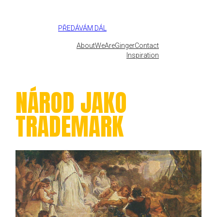
Přeskočit
na
obsah
PŘEDÁVÁM DÁL
About
WeAreGinger
Contact
Inspiration
NÁROD JAKO
TRADEMARK