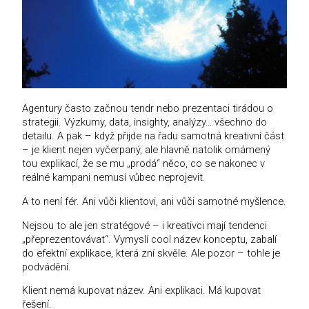
Agentury často začnou tendr nebo prezentaci tirádou o
strategii. Výzkumy, data, insighty, analýzy… všechno do
detailu. A pak – když přijde na řadu samotná kreativní část
– je klient nejen vyčerpaný, ale hlavně natolik omámený
tou explikací, že se mu „prodá“ něco, co se nakonec v
reálné kampani nemusí vůbec neprojevit.
A to není fér. Ani vůči klientovi, ani vůči samotné myšlence.
Nejsou to ale jen stratégové – i kreativci mají tendenci
„přeprezentovávat“. Vymyslí cool název konceptu, zabalí
do efektní explikace, která zní skvěle. Ale pozor – tohle je
podvádění.
Klient nemá kupovat název. Ani explikaci. Má kupovat
řešení.