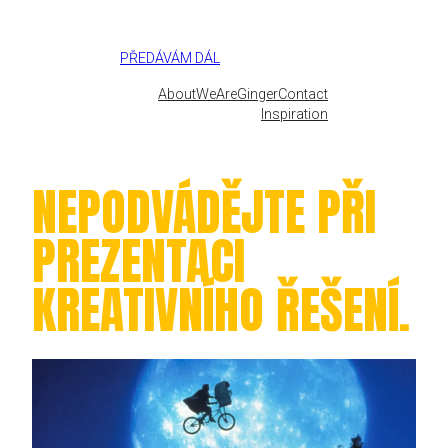
Přeskočit
na
obsah
PŘEDÁVÁM DÁL
About
WeAreGinger
Contact
Inspiration
NEPODVÁDĚJTE PŘI
PREZENTACI
KREATIVNÍHO ŘEŠENÍ.