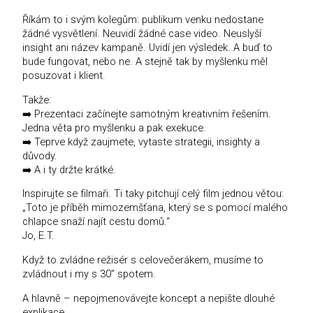
Říkám to i svým kolegům: publikum venku nedostane
žádné vysvětlení. Neuvidí žádné case video. Neuslyší
insight ani název kampaně. Uvidí jen výsledek. A buď to
bude fungovat, nebo ne. A stejně tak by myšlenku měl
posuzovat i klient.
Takže:
➡️ Prezentaci začínejte samotným kreativním řešením.
Jedna věta pro myšlenku a pak exekuce.
➡️ Teprve když zaujmete, vytaste strategii, insighty a
důvody.
➡️ A i ty držte krátké.
Inspirujte se filmaři. Ti taky pitchují celý film jednou větou:
„Toto je příběh mimozemšťana, který se s pomocí malého
chlapce snaží najít cestu domů.“
Jo, E.T.
Když to zvládne režisér s celovečerákem, musíme to
zvládnout i my s 30″ spotem.
A hlavně – nepojmenovávejte koncept a nepište dlouhé
explikace.