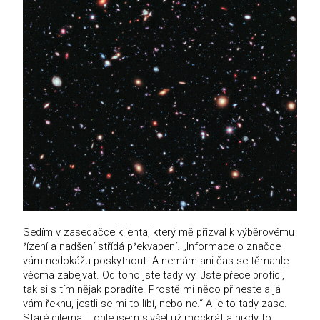
Sedím v zasedačce klienta, který mě přizval k výběrovému
řízení a nadšení střídá překvapení. „Informace o značce
vám nedokážu poskytnout. A nemám ani čas se těmahle
věcma zabejvat. Od toho jste tady vy. Jste přece profíci,
tak si s tím nějak poradíte. Prostě mi něco přineste a já
vám řeknu, jestli se mi to líbí, nebo ne.“ A je to tady zase.
Staré dilema. Tohle jsem slyšel už mockrát a nikdy to