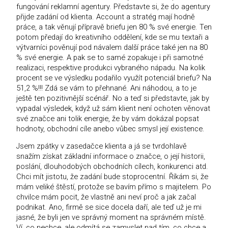
fungování reklamní agentury. Představte si, že do agentury
přijde zadání od klienta. Account a stratég mají hodně
práce, a tak věnují přípravě briefu jen 80 % své energie. Ten
potom předají do kreativního oddělení, kde se mu textaři a
výtvarníci pověnují pod návalem další práce také jen na 80
% své energie. A pak se to samé zopakuje i při samotné
realizaci, respektive produkci vybraného nápadu. Na kolik
procent se ve výsledku podařilo využít potenciál briefu? Na
51,2 %!!! Zdá se vám to přehnané. Ani náhodou, a to je
ještě ten pozitivnější scénář. No a teď si představte, jak by
vypadal výsledek, když už sám klient není ochoten věnovat
své značce ani tolik energie, že by vám dokázal popsat
hodnoty, obchodní cíle anebo vůbec smysl její existence.
Jsem zpátky v zasedačce klienta a já se tvrdohlavě
snažím získat základní informace o značce, o její historii,
poslání, dlouhodobých obchodních cílech, konkurenci atd.
Chci mít jistotu, že zadání bude stoprocentní. Říkám si, že
mám veliké štěstí, protože se bavím přímo s majitelem. Po
chvilce mám pocit, že vlastně ani neví proč a jak začal
podnikat. Ano, firmě se sice docela daří, ale teď už je mi
jasné, že byli jen ve správný moment na správném místě.
Ví, co nechce, ale odmítá se zamyslet nad tím, co chce a