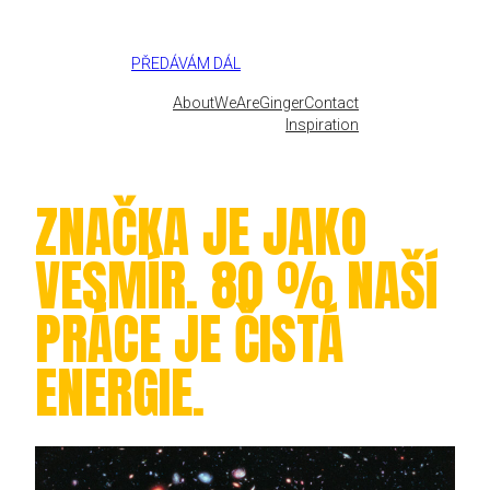
Přeskočit
na
obsah
PŘEDÁVÁM DÁL
About
WeAreGinger
Contact
Inspiration
ZNAČKA JE JAKO
VESMÍR. 80 % NAŠÍ
PRÁCE JE ČISTÁ
ENERGIE.