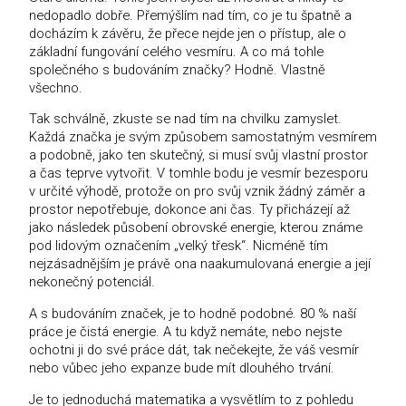
nedopadlo dobře. Přemýšlím nad tím, co je tu špatně a
docházím k závěru, že přece nejde jen o přístup, ale o
základní fungování celého vesmíru. A co má tohle
společného s budováním značky? Hodně. Vlastně
všechno.
Tak schválně, zkuste se nad tím na chvilku zamyslet.
Každá značka je svým způsobem samostatným vesmírem
a podobně, jako ten skutečný, si musí svůj vlastní prostor
a čas teprve vytvořit. V tomhle bodu je vesmír bezesporu
v určité výhodě, protože on pro svůj vznik žádný záměr a
prostor nepotřebuje, dokonce ani čas. Ty přicházejí až
jako následek působení obrovské energie, kterou známe
pod lidovým označením „velký třesk“. Nicméně tím
nejzásadnějším je právě ona naakumulovaná energie a její
nekonečný potenciál.
A s budováním značek, je to hodně podobné. 80 % naší
práce je čistá energie. A tu když nemáte, nebo nejste
ochotni ji do své práce dát, tak nečekejte, že váš vesmír
nebo vůbec jeho expanze bude mít dlouhého trvání.
Je to jednoduchá matematika a vysvětlím to z pohledu