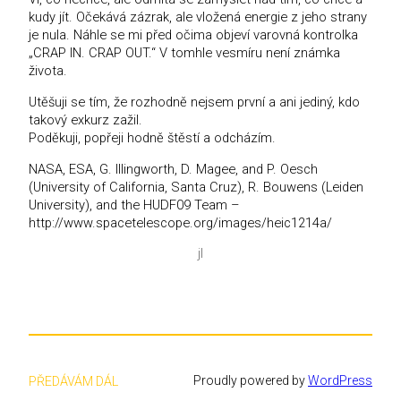
kudy jít. Očekává zázrak, ale vložená energie z jeho strany
je nula. Náhle se mi před očima objeví varovná kontrolka
„CRAP IN. CRAP OUT.“ V tomhle vesmíru není známka
života.
Utěšuji se tím, že rozhodně nejsem první a ani jediný, kdo
takový exkurz zažil.
Poděkuji, popřeji hodně štěstí a odcházím.
NASA, ESA, G. Illingworth, D. Magee, and P. Oesch
(University of California, Santa Cruz), R. Bouwens (Leiden
University), and the HUDF09 Team –
http://www.spacetelescope.org/images/heic1214a/
jl
Proudly powered by
WordPress
PŘEDÁVÁM DÁL