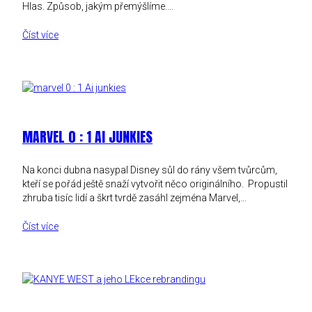
Hlas. Způsob, jakým přemýšlíme.…
Číst více
MARVEL 0 : 1 AI JUNKIES
Na konci dubna nasypal Disney sůl do rány všem tvůrcům,
kteří se pořád ještě snaží vytvořit něco originálního. Propustil
zhruba tisíc lidí a škrt tvrdě zasáhl zejména Marvel,…
Číst více