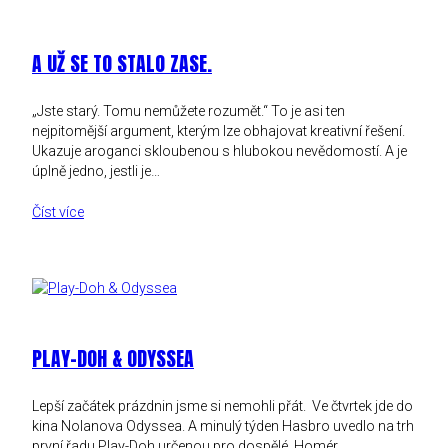
A UŽ SE TO STALO ZASE.
„Jste starý. Tomu nemůžete rozumět.“ To je asi ten
nejpitomější argument, kterým lze obhajovat kreativní řešení.
Ukazuje aroganci skloubenou s hlubokou nevědomostí. A je
úplně jedno, jestli je…
Číst více
PLAY-DOH & ODYSSEA
Lepší začátek prázdnin jsme si nemohli přát. Ve čtvrtek jde do
kina Nolanova Odyssea. A minulý týden Hasbro uvedlo na trh
první řadu Play-Doh určenou pro dospělé. Homér…