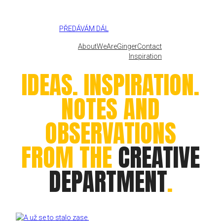
PŘEDÁVÁM DÁL
About
WeAreGinger
Contact
Inspiration
IDEAS. INSPIRATION.
NOTES AND
OBSERVATIONS
FROM THE
CREATIVE
DEPARTMENT
.