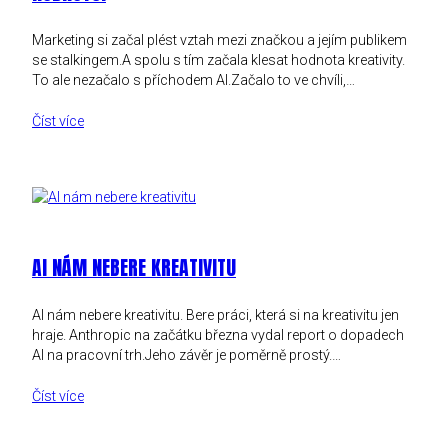
Marketing si začal plést vztah mezi značkou a jejím publikem
se stalkingem.A spolu s tím začala klesat hodnota kreativity.
To ale nezačalo s příchodem AI.Začalo to ve chvíli,…
Číst více
AI NÁM NEBERE KREATIVITU
AI nám nebere kreativitu. Bere práci, která si na kreativitu jen
hraje. Anthropic na začátku března vydal report o dopadech
AI na pracovní trh.Jeho závěr je poměrně prostý.…
Číst více