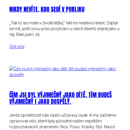
NIKDY NEVÍTE, KDO SEDÍ V PUBLIKU
„Tak to asi máte v životě těžký,“ řekl mi nedávno klient. Zeptal
se mě, jestli svou práci prožívám u všech klientů stejně jako u
něj. Řekl jsem, že…
Číst více
ČÍM JSI BYL VÝJIMEČNÝ JAKO DÍTĚ, TÍM BUDEŠ
VÝJIMEČNÝ I JAKO DOSPĚLÝ.
Jenže společnost nás často učí pravý opak. A my začneme
opravovat věci, které byly původně naším největším
rozpoznávacím znamením. Nos. Pusu. Vrásky. Styl. Názor.