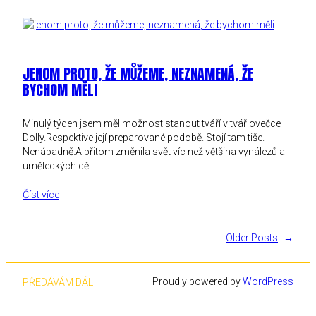
JENOM PROTO, ŽE MŮŽEME, NEZNAMENÁ, ŽE
BYCHOM MĚLI
Minulý týden jsem měl možnost stanout tváří v tvář ovečce
Dolly.Respektive její preparované podobě. Stojí tam tiše.
Nenápadně.A přitom změnila svět víc než většina vynálezů a
uměleckých děl…
Číst více
Older Posts
→
Proudly powered by
WordPress
PŘEDÁVÁM DÁL